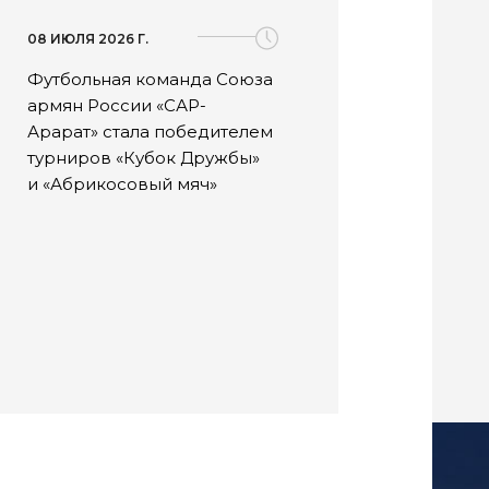
08 ИЮЛЯ 2026 Г.
08 ИЮЛ
Футбольная команда Союза
Фест
армян России «САР-
«Силь
Арарат» стала победителем
успе
турниров «Кубок Дружбы»
июля
и «Абрикосовый мяч»
предс
наци