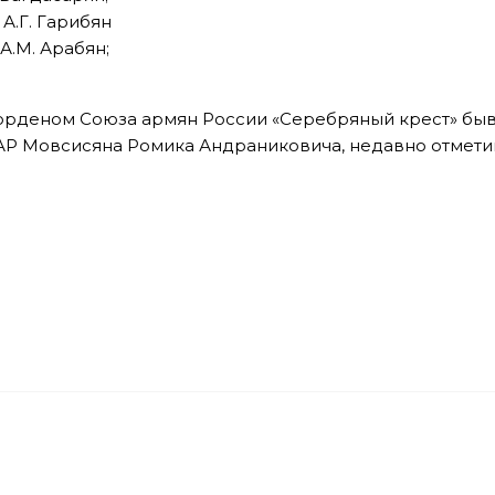
А.Г. Гарибян
А.М. Арабян;
рденом Союза армян России «Серебряный крест» быв
АР Мовсисяна Ромика Андраниковича, недавно отмети