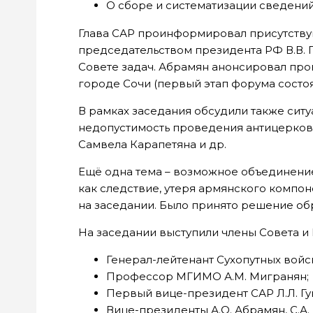
О сборе и систематизации сведений
Глава САР проинформировал присутству
председательством президента РФ В.В. 
Совете задач. Абрамян анонсировал про
городе Сочи (первый этап форума состоял
В рамках заседания обсудили также си
недопустимость проведения антицерков
Самвела Карапетяна и др.
Ещё одна тема – возможное объединени
как следствие, утеря армянского компо
на заседании. Было принято решение обр
На заседании выступили члены Совета и 
Генерал-лейтенант Сухопутных войск
Профессор МГИМО А.М. Мигранян;
Первый вице-президент САР Л.Л. Гу
Вице-президенты А.О. Абрамян, С.А.