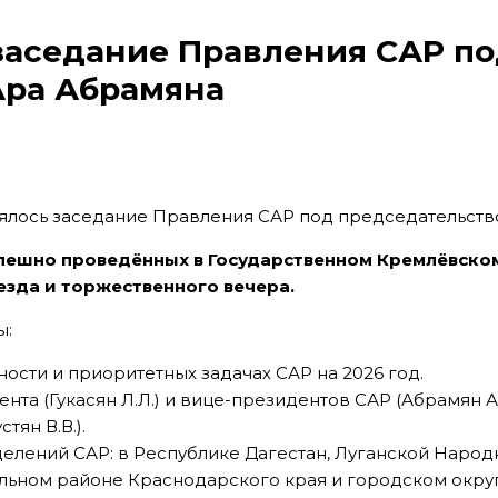
 заседание Правления САР п
Ара Абрамяна
пешно проведённых в Государственном Кремлёвском
ъезда и торжественного вечера.
ы:
ости и приоритетных задачах САР на 2026 год.
та (Гукасян Л.Л.) и вице-президентов САР (Абрамян А.О
тян В.В.).
елений САР: в Республике Дагестан, Луганской Народ
льном районе Краснодарского края и городском окру