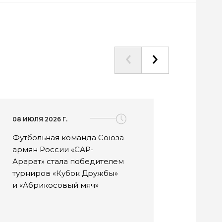
08 ИЮЛЯ 2026 Г.
08 ИЮЛ
Футбольная команда Союза
Фест
армян России «САР-
«Силь
Арарат» стала победителем
успе
турниров «Кубок Дружбы»
июля
и «Абрикосовый мяч»
предс
наци