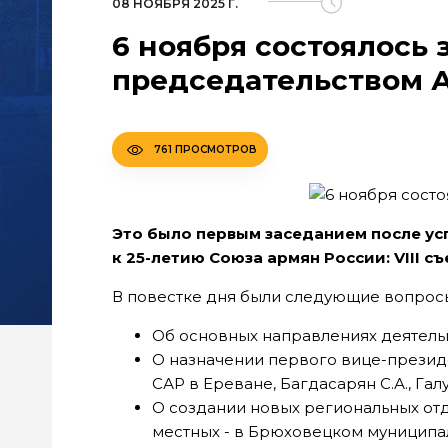
08 НОЯБРЯ 2025 Г.
6 ноября состоялось
председательством 
761 ПРОСМОТРОВ
Это было первым заседанием после ус
к 25-летию Союза армян России: VIII с
В повестке дня были следующие вопрос
Об основных направлениях деятельн
О назначении первого вице-президен
САР в Ереване, Багдасарян С.А., Галус
О создании новых региональных отд
местных - в Брюховецком муниципа