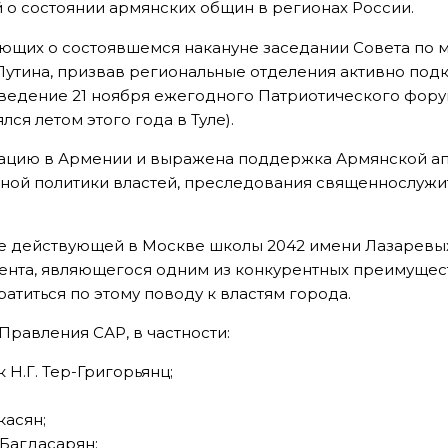
 о состоянии армянских общин в регионах России.
ющих о состоявшемся накануне заседании Совета по
Путина, призвав региональные отделения активно под
ведение 21 ноября ежегодного Патриотического форум
ся летом этого года в Туле).
туацию в Армении и выражена поддержка Армянской ап
ной политики властей, преследования священнослуж
е действующей в Москве школы 2042 имени Лазаревых
нента, являющегося одним из конкурентных преимуще
атиться по этому поводу к властям города.
Правления САР, в частности:
 Н.Г. Тер-Григорьянц;
касян;
 Багдасарян;