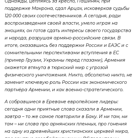
Однажды, цепляясь за кресло, Пашинян, при
поддержке Макрона, сдал Арцах, исковеркав судьбы
120 000 своих соотечественников. А сегодня, ради
воспроизведения своей власти, умело играя на
эмоциях, он готов сдать интересы своего государства
и народа, разрушая армяно-российские связи. В
итоге, оказавшись без поддержки России и ЕАЭС и с
сомнительными перспективами вступления в ЕС
(пример Грузии, Украины перед глазами), Армения
окажется втянута в тюркский мир с угрозой
физического уничтожения. Никто, абсолютно никто, не
заменит ключевую роль России как экономического
партнёра Армении, и как военно-стратегического.
А собравшиеся в Ереване европейские лидеры:
сегодня одни приятные слова сказали в Армении,
завтра – то же самое повторили в Баку. И ни там, ни
там – ни слова про армянских пленных, про гонения
на одну из древнейших христианских церквей мира,