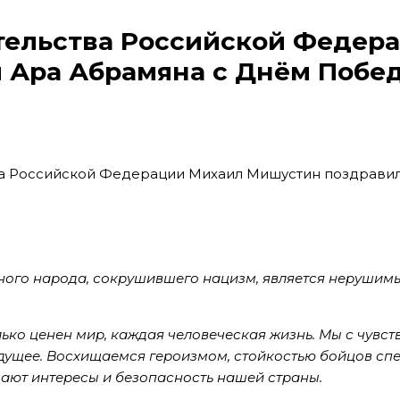
тельства Российской Федер
 Ара Абрамяна с Днём Побе
ного народа, сокрушившего нацизм, является нерушим
ько ценен мир, каждая человеческая жизнь. Мы с чувс
удущее. Восхищаемся героизмом, стойкостью бойцов сп
ают интересы и безопасность нашей страны.