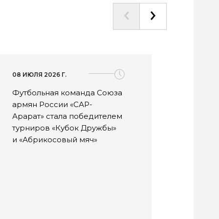
08 ИЮЛЯ 2026 Г.
08 ИЮЛ
Футбольная команда Союза
Фест
армян России «САР-
«Силь
Арарат» стала победителем
успе
турниров «Кубок Дружбы»
июля
и «Абрикосовый мяч»
предс
наци