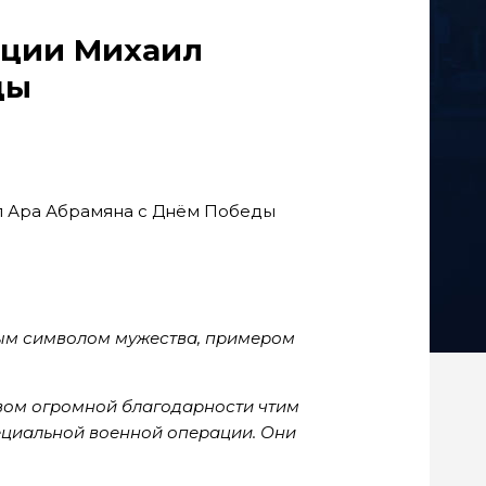
ации Михаил
ды
ым символом мужества, примером
твом огромной благодарности чтим
ециальной военной операции. Они