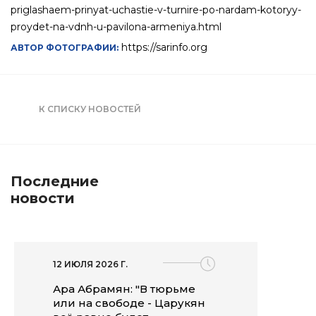
priglashaem-prinyat-uchastie-v-turnire-po-nardam-kotoryy-
proydet-na-vdnh-u-pavilona-armeniya.html
https://sarinfo.org
АВТОР ФОТОГРАФИИ:
К СПИСКУ НОВОСТЕЙ
Последние
новости
12 ИЮЛЯ 2026 Г.
Ара Абрамян: "В тюрьме
или на свободе - Царукян