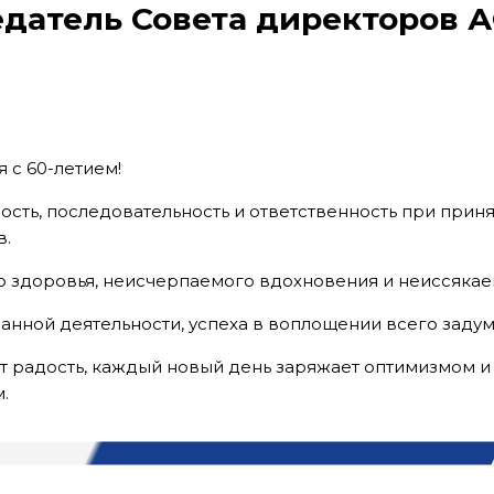
едатель Совета директоров 
 с 60-летием!
сть, последовательность и ответственность при прин
в.
о здоровья, неисчерпаемого вдохновения и неиссякае
ной деятельности, успеха в воплощении всего задума
т радость, каждый новый день заряжает оптимизмом 
.