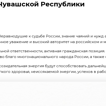
а Чувашской Республики
еравнодушие к судьбе России, знание чаяний и нужд ар
нное уважение и высокий авторитет на российском и
льной ответственности, активная гражданская позиция
во благо многонационального народа России, а также 
 созидательная энергия будут способствовать дальн
кого здоровья, неиссякаемой энергии, успехов в работ