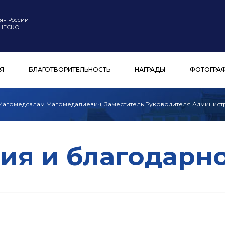
ян России
ЮНЕСКО
Я
БЛАГОТВОРИТЕЛЬНОСТЬ
НАГРАДЫ
ФОТОГРА
агомедсалам Магомедалиевич, Заместитель Руководителя Админист
ия и благодарн