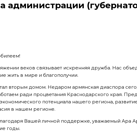
ава администрации (губернат
юбилеем!
яжении веков связывает искренняя дружба. Нас объе
ие жить в мире и благополучии.
тал вторым домом. Недаром армянская диаспора сегод
работаем ради процветания Краснодарского края. Пре
экономического потенциала нашего региона, развити
сия в нашем регионе.
благодаря Вашей личной поддержке, уважаемый Ара 
ие годы.