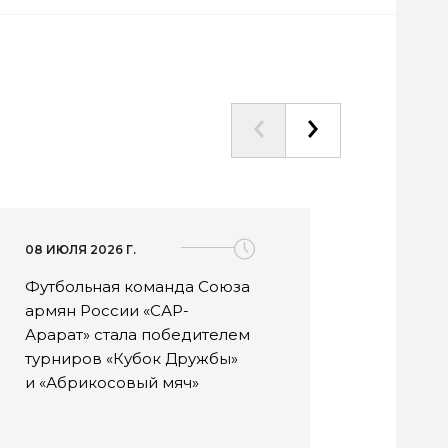
08 ИЮЛЯ 2026 Г.
08 ИЮЛ
Футбольная команда Союза
Фест
армян России «САР-
«Силь
Арарат» стала победителем
успе
турниров «Кубок Дружбы»
июля
и «Абрикосовый мяч»
предс
наци