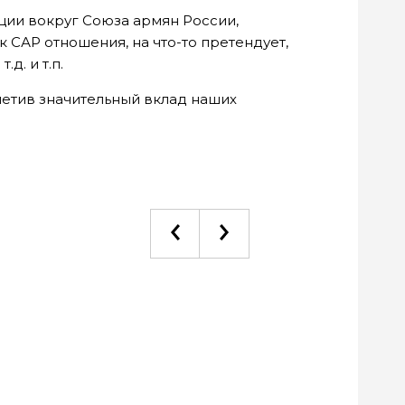
ции вокруг Союза армян России,
к САР отношения, на что-то претендует,
д. и т.п.
тметив значительный вклад наших